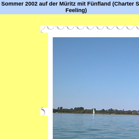
Sommer 2002 auf der Müritz mit Fünfland (Charter S
Feeling)